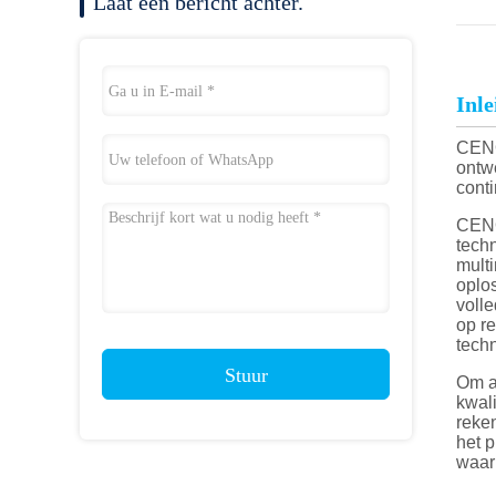
Laat een bericht achter.
Inle
CENO 
ontw
conti
CENO 
techn
mult
oplos
voll
op re
tech
Stuur
Om a
kwal
reke
het 
waar