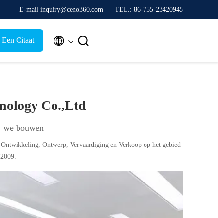
E-mail inquiry@ceno360.com
TEL.: 86-755-23420945


 Een Citaat
nology Co.,Ltd
, we bouwen
, Ontwikkeling, Ontwerp, Vervaardiging en Verkoop op het gebied
 2009.