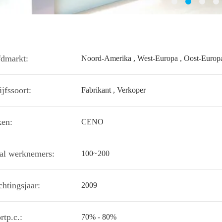
dmarkt:
Noord-Amerika , West-Europa , Oost-Europa
jfssoort:
Fabrikant , Verkoper
en:
CENO
al werknemers:
100~200
chtingsjaar:
2009
rtp.c.:
70% - 80%