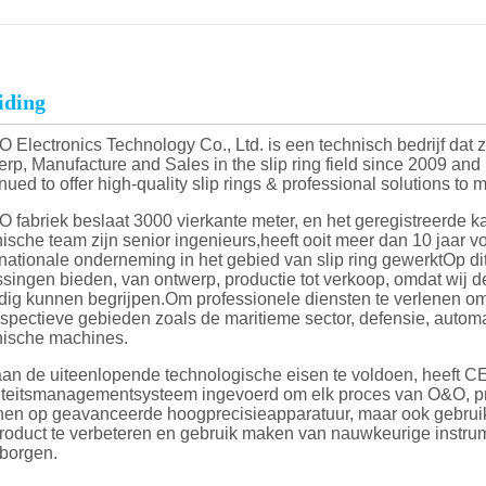
iding
Electronics Technology Co., Ltd. is een technisch bedrijf dat 
erp, Manufacture and Sales in the slip ring field since 2009 a
nued to offer high-quality slip rings & professional solutions to
fabriek beslaat 3000 vierkante meter, en het geregistreerde ka
ische team zijn senior ingenieurs,heeft ooit meer dan 10 jaar v
inationale onderneming in het gebied van slip ring gewerktOp di
singen bieden, van ontwerp, productie tot verkoop, omdat wij d
edig kunnen begrijpen.Om professionele diensten te verlenen o
spectieve gebieden zoals de maritieme sector, defensie, automa
nische machines.
an de uiteenlopende technologische eisen te voldoen, heeft C
iteitsmanagementsysteem ingevoerd om elk proces van O&O, pro
nen op geavanceerde hoogprecisieapparatuur, maar ook gebrui
product te verbeteren en gebruik maken van nauwkeurige instrum
borgen.