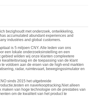
zich bezighoudt met onderzoek, ontwikkeling,
nd has accumulated abundant experiences and
 many industries and global customers.
pitaal is 5 miljoen CNY. Alle leden van ons
oor een lokale onderzoeksinstelling en een
t gebied wilden wij onze klanten compleetere
e kwaliteitsvraag en de toepassing van de klant
m te voldoen aan de eisen van de high-end markten
tisering, radar, ruimtevaart, bewegingssimulator en
ENO sinds 2015 het uitgebreide
ductie,testen en naverkooptracking.Niet alleen
k maken van hoge technologie om de prestaties van
enten om de kwaliteit van het product te