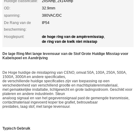
Huidige classificatie:
2x5Amp, 2x14Amp
OD:
32.9mm
spanning:
380VAC/DC
De Rang van de
IP54
bescherming:
de hoge ring van de ampèremisstap
Hoogtepunt:
,
de ring van de kwik niet misstap
De lage Ring Met lange levensuur van de Stof Grote Huidige Misstap voor
Kabelspoel en Aandrijving
De Hoge huidige de misstapring van CENO, omvat 50A, 100A, 250A, 500A,
1500A, 3000A en andere specificaties,
de verschillende huidige specificaties zijn van toepassing op een
verscheidenheid van verschillend grootte en machtsplaterenmateriaal,
met gemakkelijke installatie, lichtgewicht en grote ladingsstroom. Geschikt voor
plateren en andere industrieën. Steun
analoog signaal en van het gegevenssignaal past de gemengde transmissie,
contactmateriaal ingevoerd koper toe grafiet, betrouwbaar
prestaties, laag stof, met lange levensuur.
Typisch Gebruik