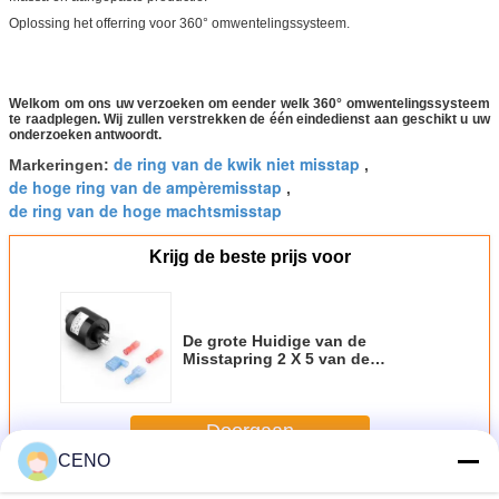
Oplossing het offerring voor 360° omwentelingssysteem.
Welkom om ons uw verzoeken om eender welk 360° omwentelingssysteem
te raadplegen. Wij zullen verstrekken de één eindedienst aan geschikt u uw
onderzoeken antwoordt.
de ring van de kwik niet misstap
Markeringen:
,
de hoge ring van de ampèremisstap
,
de ring van de hoge machtsmisstap
Krijg de beste prijs voor
De grote Huidige van de
Misstapring 2 X 5 van de
Kabelspoel van de Ampère/2 X 14
Ampère Spanwijdte Met lange
levensuur
Doorgaan
CENO
Hoge Huidige Misstapring
Meer