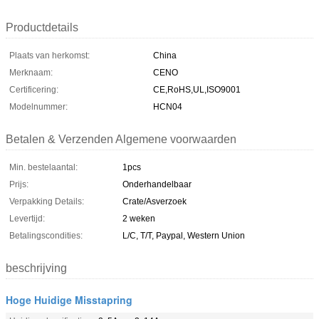
Productdetails
Plaats van herkomst:
China
Merknaam:
CENO
Certificering:
CE,RoHS,UL,ISO9001
Modelnummer:
HCN04
Betalen & Verzenden Algemene voorwaarden
Min. bestelaantal:
1pcs
Prijs:
Onderhandelbaar
Verpakking Details:
Crate/Asverzoek
Levertijd:
2 weken
Betalingscondities:
L/C, T/T, Paypal, Western Union
beschrijving
Hoge Huidige Misstapring