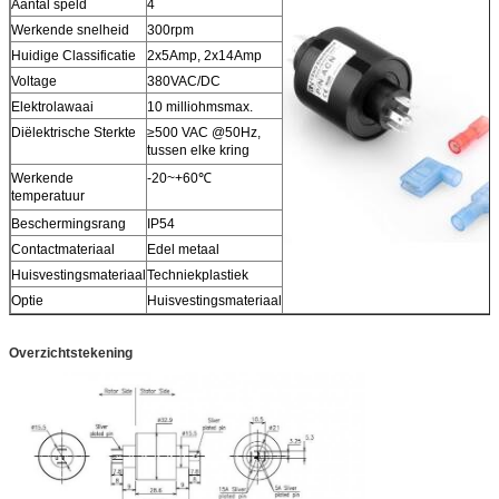
Aantal speld
4
Werkende snelheid
300rpm
Huidige Classificatie
2x5Amp, 2x14Amp
Voltage
380VAC/DC
Elektrolawaai
10 milliohmsmax.
Diëlektrische Sterkte
≥500 VAC @50Hz,
tussen elke kring
Werkende
-20~+60℃
temperatuur
Beschermingsrang
IP54
Contactmateriaal
Edel metaal
Huisvestingsmateriaal
Techniekplastiek
Optie
Huisvestingsmateriaal
Overzichtstekening