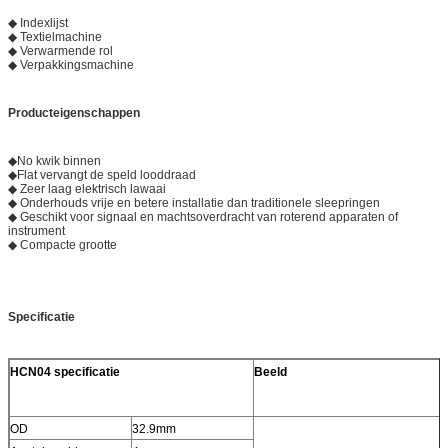
◆ Indexlijst
◆ Textielmachine
◆ Verwarmende rol
◆ Verpakkingsmachine
Producteigenschappen
◆No kwik binnen
◆Flat vervangt de speld looddraad
◆ Zeer laag elektrisch lawaai
◆ Onderhouds vrije en betere installatie dan traditionele sleepringen
◆ Geschikt voor signaal en machtsoverdracht van roterend apparaten of
instrument
◆ Compacte grootte
Specificatie
HCN04 specificatie
Beeld
OD
32.9mm