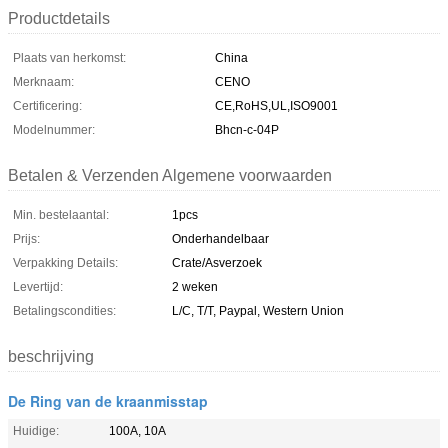
Productdetails
Plaats van herkomst:
China
Merknaam:
CENO
Certificering:
CE,RoHS,UL,ISO9001
Modelnummer:
Bhcn-c-04P
Betalen & Verzenden Algemene voorwaarden
Min. bestelaantal:
1pcs
Prijs:
Onderhandelbaar
Verpakking Details:
Crate/Asverzoek
Levertijd:
2 weken
Betalingscondities:
L/C, T/T, Paypal, Western Union
beschrijving
De Ring van de kraanmisstap
Huidige:
100A, 10A