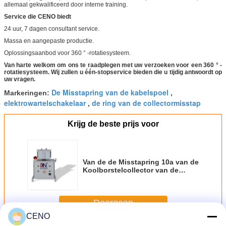
allemaal gekwalificeerd door interne training.
Service die CENO biedt
24 uur, 7 dagen consultant service.
Massa en aangepaste productie.
Oplossingsaanbod voor 360 ° -rotatiesysteem.
Van harte welkom om ons te raadplegen met uw verzoeken voor een 360 ° -
rotatiesysteem. Wij zullen u één-stopservice bieden die u tijdig antwoordt op
uw vragen.
De Misstapring van de kabelspoel
Markeringen:
,
elektrowartelschakelaar
de ring van de collectormisstap
,
Krijg de beste prijs voor
Van de de Misstapring 10a van de
Koolborstelcollector van de
Steungegevens de Gemengde
Transmissie
Doorgaan
CENO