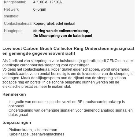
Kringsaantal:
4 *100 A; 12*10A
Het werk
0~5rpm
snelheid:
Contactmateriaal:
Kopergrafiet; edel metaal
de ring van de collectormisstap
Hoogtepunt:
,
De Misstapring van de kabelspoel
Low-cost Carbon Brush Collector Ring Ondersteuningssignaal
en gemengde gegevensoverdracht
Als fabrikant van sleepringen voor huishoudelijk gebruik, biedt CENO een zeer
goedkope carbonborstel-sleepring voor oplossingen.
Volgens het contactmateriaal koper grafiet eigenschappen, wordt onderhoud
periodiek aanbevolen omdat het nuttig is om de levensduur van de sleepring te
verlengen. Maak de slijtagesporen aan de zijkant van de sleepring schoon
zodat de ring en borstel in de schone omgeving kunnen werken om de
elektrische prestaties meer te maken stal.
Kenmerken
Integratie van encoder, optische vezel en RF-draaischarnierontwerp is
optioneel
Ondersteuning van gemengde signalen voor gemengd analoog signaal en
datasignaal
toepassingen
Platformkraan, scheepskraan
Kabelhaspel, zeehavenmachines