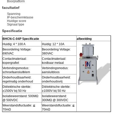
Boorplatform
facultatief
Spanning
IP-beschermklasse
Huidige score
Signaal type
Specificatie
BHCN-C-04P
Specificatie
afbeelding
Huidig: 4 * 100 A
Huidig: 12 * 10A
Beoordeling Voltage:
Beoordeling Voltage:
690VAC
380VAC
Contactmateriaal:
Contactmateriaal:
kopergrafiet
kostbaar metaal
Verbindingsmodus:
Verbindingsmodus:
schroefaansluitklem
aansluitdoos
Onderhoudbaarheid:
Onderhoudbaarheid:
regelmatig onderhoud
onderhoudsvrij
Diëlektrische sterkte:
Diëlektrische sterkte:
≥1500V bij 50 Hz
≥1000V bij 50 Hz
Isolatieweerstand: 500MΩ
Isolatieweerstand:
@ 500VDC
300MΩ @ 300VDC
Weerstandsfluctuatie: ≦
Weerstandsfluctuatie: ≦
70mΩ
70mΩ