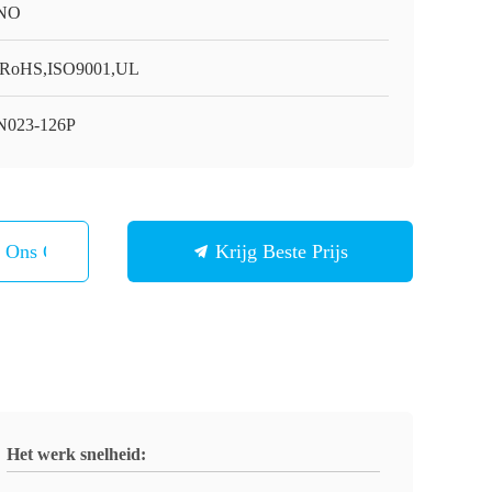
NO
RoHS,ISO9001,UL
023-126P
t Ons Op
Krijg Beste Prijs
Het werk snelheid: