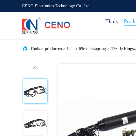
CENO Electronics Technology Co.,Ltd
Thuis
Prod
Thuis
>
producten
>
industriële misstapring
>
126 de Rings4