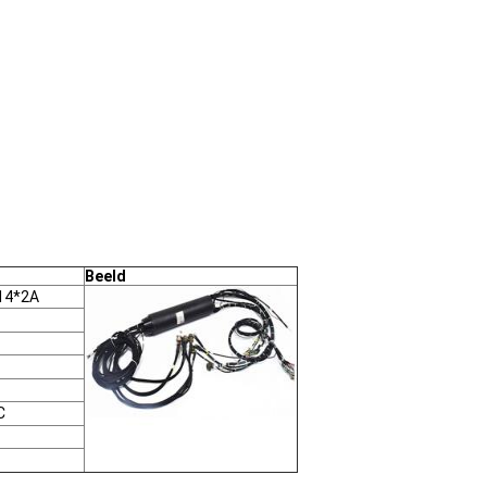
Beeld
 14*2A
C