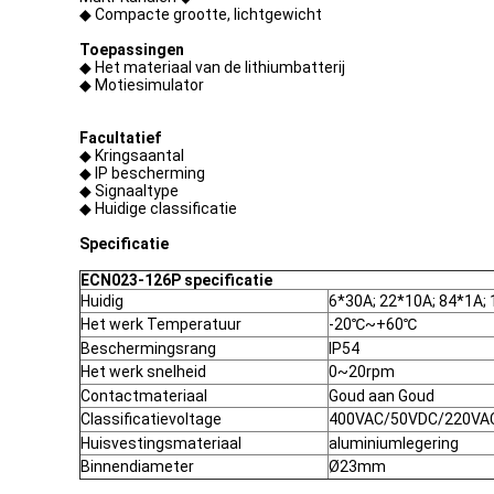
◆ Compacte grootte, lichtgewicht
Toepassingen
◆ Het materiaal van de lithiumbatterij
◆ Motiesimulator
Facultatief
◆ Kringsaantal
◆ IP bescherming
◆ Signaaltype
◆ Huidige classificatie
Specificatie
ECN023-126P specificatie
Huidig
6*30A; 22*10A; 84*1A;
Het werk Temperatuur
-20℃~+60℃
Beschermingsrang
IP54
Het werk snelheid
0~20rpm
Contactmateriaal
Goud aan Goud
Classificatievoltage
400VAC/50VDC/220VA
Huisvestingsmateriaal
aluminiumlegering
Binnendiameter
Ø23mm