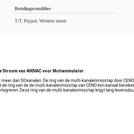
Betalingscondities
T/T, Paypal, Western union
se Stroom van 400VAC voor Motiesimulator
t meer dan 50 kanalen. De ring van de multi-kanalenmisstap door CENO
t de ring van de de multi-kanalenmisstap van CENO kon kanaal bereiken m
 integreren. Deze ring van de multi-kanalenmisstap krijgt lang levensd