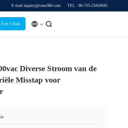
E-mail inquiry@ceno360.com
TEL.: 86-755-23420945


 Een Citaat
00vac Diverse Stroom van de
iële Misstap voor
r
na