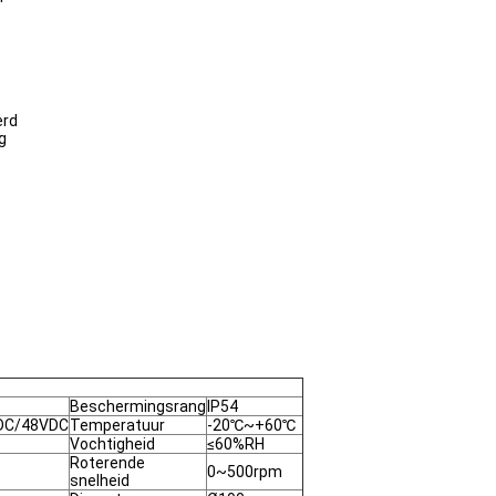
erd
g
Beschermingsrang
IP54
DC/48VDC
Temperatuur
-20℃~+60℃
Vochtigheid
≤60%RH
Roterende
0~500rpm
snelheid