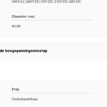
500VAC/400VDC/50VDC/150VDC/48VDC
Diameter van:
Ф190
n de hoogspanningsmisstap
Prijs
Onderhandelbaar