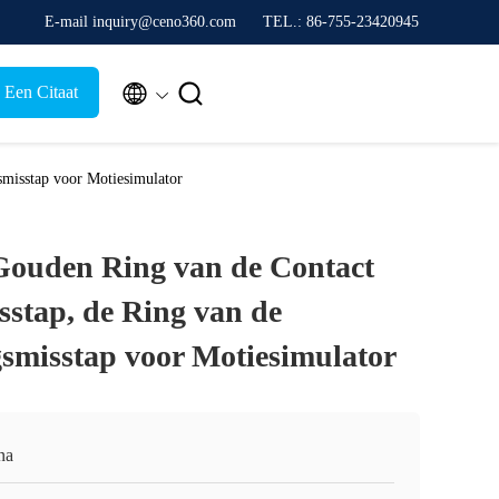
E-mail inquiry@ceno360.com
TEL.: 86-755-23420945


 Een Citaat
smisstap voor Motiesimulator
Gouden Ring van de Contact
sstap, de Ring van de
misstap voor Motiesimulator
na