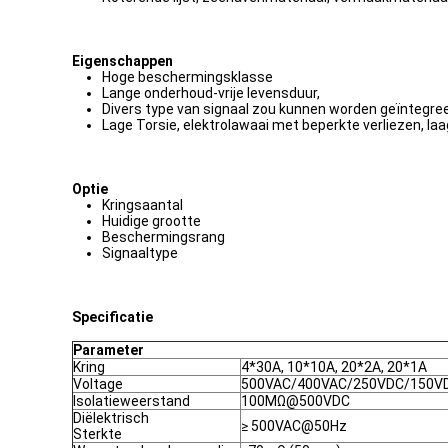
Eigenschappen
Hoge beschermingsklasse
Lange onderhoud-vrije levensduur,
Divers type van signaal zou kunnen worden geïntegre
Lage Torsie, elektrolawaai met beperkte verliezen, laa
Optie
Kringsaantal
Huidige grootte
Beschermingsrang
Signaaltype
Specificatie
Parameter
Kring
4*30A, 10*10A, 20*2A, 20*1A
Voltage
500VAC/400VAC/250VDC/150V
Isolatieweerstand
100MΩ@500VDC
Diëlektrisch
≥ 500VAC@50Hz
Sterkte