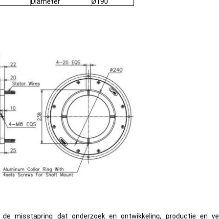
Diameter
Ø190
 de misstapring dat onderzoek en ontwikkeling, productie en v