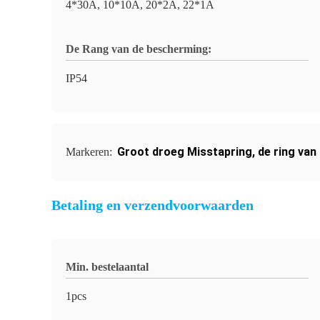
4*30A, 10*10A, 20*2A, 22*1A
De Rang van de bescherming:
IP54
Groot droeg Misstapring
,
de ring va
Markeren:
Betaling en verzendvoorwaarden
Min. bestelaantal
1pcs