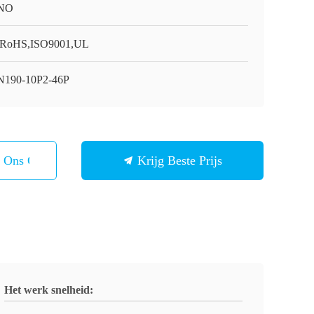
NO
RoHS,ISO9001,UL
190-10P2-46P
t Ons Op
Krijg Beste Prijs
Het werk snelheid: