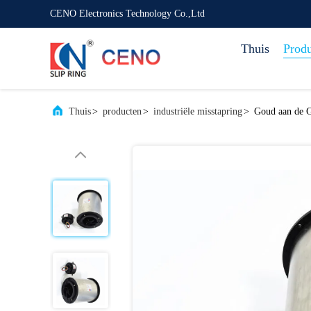
CENO Electronics Technology Co.,Ltd
Thuis
Prod
Thuis
>
producten
>
industriële misstapring
>
Goud aan de G