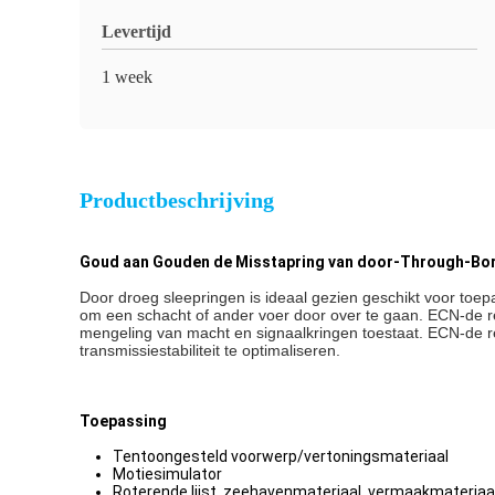
Levertijd
1 week
Productbeschrijving
Goud aan Gouden de Misstapring van door-Through-Bore
Door droeg sleepringen is ideaal gezien geschikt voor to
om een schacht of ander voer door over te gaan. ECN-de ree
mengeling van macht en signaalkringen toestaat. ECN-de 
transmissiestabiliteit te optimaliseren.
Toepassing
Tentoongesteld voorwerp/vertoningsmateriaal
Motiesimulator
Roterende lijst, zeehavenmateriaal, vermaakmateriaa