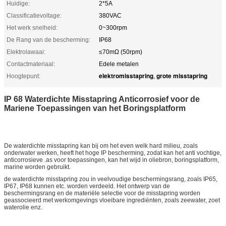
Huidige:
2*5A
Classificatievoltage:
380VAC
Het werk snelheid:
0~300rpm
De Rang van de bescherming:
IP68
Elektrolawaai:
≤70mΩ (50rpm)
Contactmateriaal:
Edele metalen
elektromisstapring
grote misstapring
Hoogtepunt:
,
IP 68 Waterdichte Misstapring Anticorrosief voor de
Mariene Toepassingen van het Boringsplatform
De waterdichte misstapring kan bij om het even welk hard milieu, zoals
onderwater werken, heeft het hoge IP bescherming, zodat kan het anti vochtige,
anticorrosieve .as voor toepassingen, kan het wijd in oliebron, boringsplatform,
marine worden gebruikt.
de waterdichte misstapring zou in veelvoudige beschermingsrang, zoals IP65,
IP67, IP68 kunnen etc. worden verdeeld. Het ontwerp van de
beschermingsrang en de materiële selectie voor de misstapring worden
geassocieerd met werkomgevings vloeibare ingrediënten, zoals zeewater, zoet
waterolie enz.