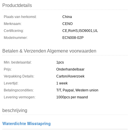
Productdetails
Plaats van herkomst:
China
Merknaam:
CENO
Certificering:
CE,RoHS,ISO9001,UL
Modelnummer:
ECN008-02P
Betalen & Verzenden Algemene voorwaarden
Min. bestelaantal:
1pcs
Prijs:
Onderhandelbaar
Verpakking Details:
Carton/Asverzoek
Levertijd:
1 week
Betalingscondities:
T/T, Paypal, Western union
Levering vermogen:
1000pcs per maand
beschrijving
Waterdichte Misstapring