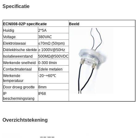
Specificatie
ECN008-02P specificatie
Beeld
Huidig
2*5A
Voltage
380VAC
Elektrolawaai
≤70mΩ (50rpm)
Diëlektrische sterkte
≥ 1000V@50Hz
Isolatieweerstand
500MΩ@500VDC
Werkende snelheid
0-300 t/min
Contactmateriaal
Edele metalen
Werkende
-20~+60℃
temperatuur
Door droeg grootte
8mm
IP
IP68
beschermingsrang
Overzichtstekening