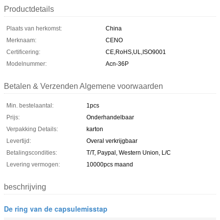
Productdetails
Plaats van herkomst:
China
Merknaam:
CENO
Certificering:
CE,RoHS,UL,ISO9001
Modelnummer:
Acn-36P
Betalen & Verzenden Algemene voorwaarden
Min. bestelaantal:
1pcs
Prijs:
Onderhandelbaar
Verpakking Details:
karton
Levertijd:
Overal verkrijgbaar
Betalingscondities:
T/T, Paypal, Western Union, L/C
Levering vermogen:
10000pcs maand
beschrijving
De ring van de capsulemisstap