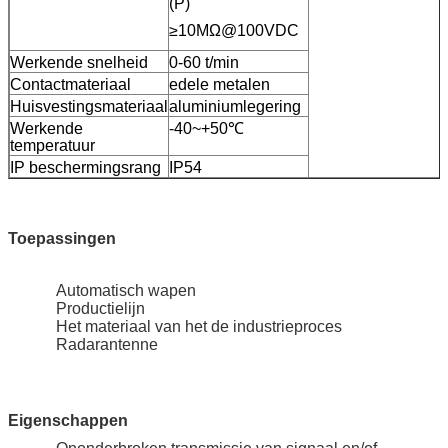
(P)
≥10MΩ@100VDC
Werkende snelheid
0-60 t/min
Contactmateriaal
edele metalen
Huisvestingsmateriaal
aluminiumlegering
Werkende
-40~+50℃
temperatuur
IP beschermingsrang
IP54
Toepassingen
Automatisch wapen
Productielijn
Het materiaal van het de industrieproces
Radarantenne
Eigenschappen