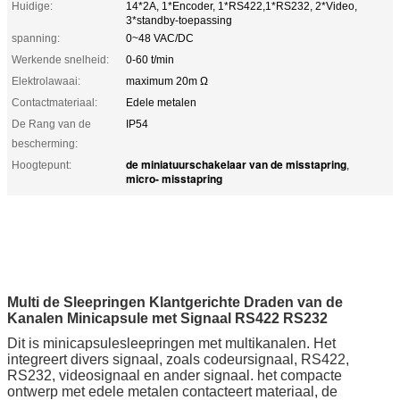
Huidige:
14*2A, 1*Encoder, 1*RS422,1*RS232, 2*Video,
3*standby-toepassing
spanning:
0~48 VAC/DC
Werkende snelheid:
0-60 t/min
Elektrolawaai:
maximum 20m Ω
Contactmateriaal:
Edele metalen
De Rang van de
IP54
bescherming:
de miniatuurschakelaar van de misstapring
Hoogtepunt:
,
micro- misstapring
Multi de Sleepringen Klantgerichte Draden van de
Kanalen Minicapsule met Signaal RS422 RS232
Dit is minicapsulesleepringen met multikanalen. Het
integreert divers signaal, zoals codeursignaal, RS422,
RS232, videosignaal en ander signaal. het compacte
ontwerp met edele metalen contacteert materiaal, de