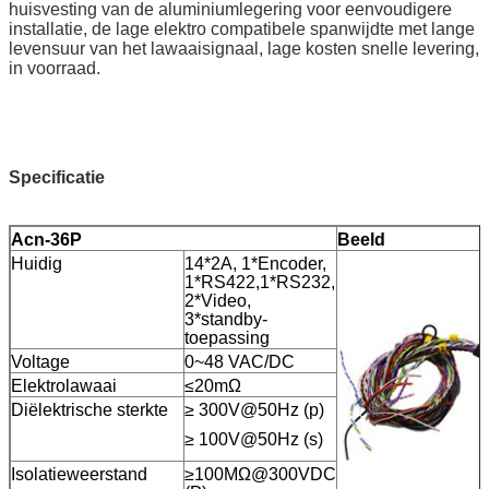
huisvesting van de aluminiumlegering voor eenvoudigere
installatie, de lage elektro compatibele spanwijdte met lange
levensuur van het lawaaisignaal, lage kosten snelle levering,
in voorraad.
Specificatie
Acn-36P
Beeld
Huidig
14*2A, 1*Encoder,
1*RS422,1*RS232,
2*Video,
3*standby-
toepassing
Voltage
0~48 VAC/DC
Elektrolawaai
≤20mΩ
Diëlektrische sterkte
≥ 300V@50Hz (p)
≥ 100V@50Hz (s)
Isolatieweerstand
≥100MΩ@300VDC