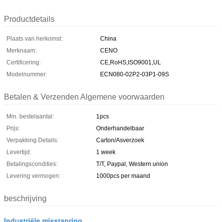
Productdetails
Plaats van herkomst:
China
Merknaam:
CENO
Certificering:
CE,RoHS,ISO9001,UL
Modelnummer:
ECN080-02P2-03P1-09S
Betalen & Verzenden Algemene voorwaarden
Min. bestelaantal:
1pcs
Prijs:
Onderhandelbaar
Verpakking Details:
Carton/Asverzoek
Levertijd:
1 week
Betalingscondities:
T/T, Paypal, Western union
Levering vermogen:
1000pcs per maand
beschrijving
Industriële misstapring