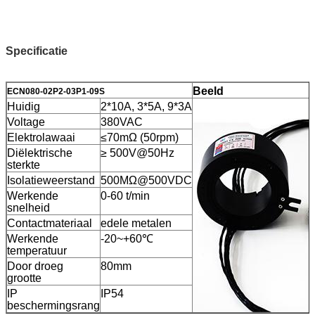
Specificatie
Beeld
ECN080-02P2-03P1-09S
Huidig
2*10A, 3*5A, 9*3A
Voltage
380VAC
Elektrolawaai
≤70mΩ (50rpm)
Diëlektrische
≥ 500V@50Hz
sterkte
Isolatieweerstand
500MΩ@500VDC
Werkende
0-60 t/min
snelheid
Contactmateriaal
edele metalen
Werkende
-20~+60℃
temperatuur
Door droeg
80mm
grootte
IP
IP54
beschermingsrang