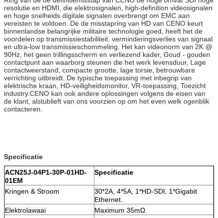
resolutie en HDMI, die elektrosignalen, high-definition videosignalen
en hoge snelheids digitale signalen overbrengt om EMC aan
vereisten te voldoen. De de misstapring van HD van CENO keurt
binnenlandse belangrijke militaire technologie goed, heeft het de
voordelen op transmissiestabiliteit. verminderingsverlies van signaal
en ultra-low transmissieschommeling. Het kan videonorm van 2K @
90Hz, het geen trillingsscherm en verliezend kader, Goud - gouden
contactpunt aan waarborg steunen die het werk levensduur, Lage
contactweerstand, compacte grootte, lage torsie, betrouwbare
verrichting uitbreidt. De typische toepassing met inbegrip van
elektrische kraan, HD-veiligheidsmonitor, VR-toepassing, Toezicht
industry.CENO kan ook andere oplossingen volgens de eisen van
de klant, alstublieft van ons voorzien op om het even welk ogenblik
contacteren.
Specificatie
ACN25J-04P1-30P-01HD-
Specificatie
01EM
Kringen & Stroom
30*2A, 4*5A, 1*HD-SDI, 1*Gigabit
Ethernet.
Elektrolawaai
Maximum 35mΩ