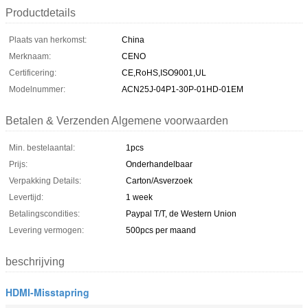
Productdetails
Plaats van herkomst:
China
Merknaam:
CENO
Certificering:
CE,RoHS,ISO9001,UL
Modelnummer:
ACN25J-04P1-30P-01HD-01EM
Betalen & Verzenden Algemene voorwaarden
Min. bestelaantal:
1pcs
Prijs:
Onderhandelbaar
Verpakking Details:
Carton/Asverzoek
Levertijd:
1 week
Betalingscondities:
Paypal T/T, de Western Union
Levering vermogen:
500pcs per maand
beschrijving
HDMI-Misstapring