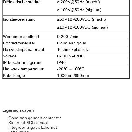
Diëlektrische sterkte
≥ 200V@50Hz (macht)
≥ 100V@50Hz (signaal)
Isolatieweerstand
≥50MΩ@200VDC (macht)
≥10MΩ@100VDC (signaal)
Werkende snelheid
0-200 t/min
Contactmateriaal
Goud aan goud
Huisvestingsmateriaal
Techniekplastiek
Voltage
0-110 VAC/DC
IP beschermingsrang
IP40
Het werk temperatuur
-20°C ~ +60°C
Kabellengte
1000mm/650mm
Eigenschappen
Goud aan gouden contacten
Steun hd-SDI signaal
Integreer Gigabit Ethernet
Lang leven