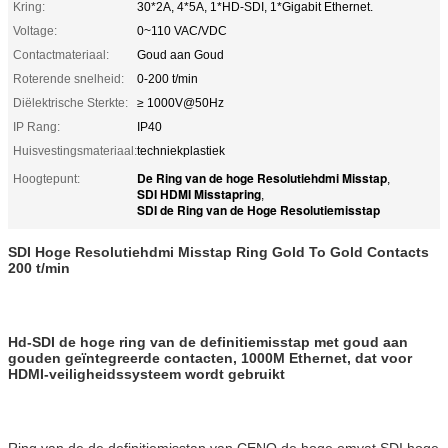
Kring:
30*2A, 4*5A, 1*HD-SDI, 1*Gigabit Ethernet.
Voltage:
0~110 VAC/VDC
Contactmateriaal:
Goud aan Goud
Roterende snelheid:
0-200 t/min
Diëlektrische Sterkte:
≥ 1000V@50Hz
IP Rang:
IP40
Huisvestingsmateriaal:
techniekplastiek
De Ring van de hoge Resolutiehdmi Misstap
Hoogtepunt:
,
SDI HDMI Misstapring
,
SDI de Ring van de Hoge Resolutiemisstap
SDI Hoge Resolutiehdmi Misstap Ring Gold To Gold Contacts
200 t/min
Hd-SDI de hoge ring van de definitiemisstap met goud aan
gouden geïntegreerde contacten, 1000M Ethernet, dat voor
HDMI-veiligheidssysteem wordt gebruikt
Ring van de de definitiemisstap van CENO de hoge omvat SDI hoge