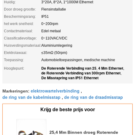
Huidig:
3*20A, 8*2A, 1*1000M Ethernet
Door droeg grootte:
Flensinstallatie
Beschermingsrang:
IP51
het werk snelheid:
0~200rpm
Contactmateriaal:
Edel metaal
Classificatievoltage:
0~110VAC/VDC
Huisvestingsmateriaal:
Aluminiumlegering
Elektrolawaai:
≤35mΩ (50rpm)
Toepassing:
Automobieltoepassingen, medische machine
De Roterende Verbinding van 25
4 Mm Ethernet
Hoogtepunt:
,
,
de Roterende Verbinding van 300rpm Ethernet
,
De Misstapring van IP51 Ethernet
elektrowartelverbinding
Markeringen:
,
de ring van de kabelmisstap
de ring van de draadmisstap
,
Krijg de beste prijs voor
25,4 Mm Binnen droeg Roterende