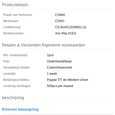
Productdetails
Plaats van herkomst:
CHINA
Merknaam:
CENO
Certificering:
CE,RoHS,ISO9001,UL
Modelnummer:
Acn-05p-01EG.
Betalen & Verzenden Algemene voorwaarden
Min. bestelaantal:
1pcs
Prijs:
Onderhandelbaar
Verpakking Details:
Carton/Asverzoek
Levertijd:
1 week
Betalingscondities:
Paypal T/T, de Western Union
Levering vermogen:
500pcs per maand
beschrijving
Ethernet misstapring