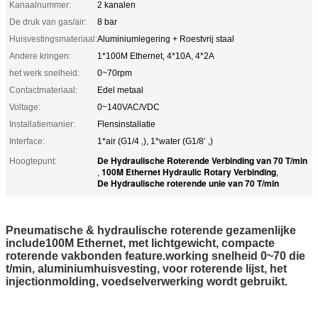
Kanaalnummer:
2 kanalen
De druk van gas/air:
8 bar
Huisvestingsmateriaal:
Aluminiumlegering + Roestvrij staal
Andere kringen:
1*100M Ethernet, 4*10A, 4*2A
het werk snelheid:
0~70rpm
Contactmateriaal:
Edel metaal
Voltage:
0~140VAC/VDC
Installatiemanier:
Flensinstallatie
Interface:
1*air (G1/4 ‚), 1*water (G1/8‘ ‚)
De Hydraulische Roterende Verbinding van 70 T/min
Hoogtepunt:
100M Ethernet Hydraulic Rotary Verbinding
,
,
De Hydraulische roterende unie van 70 T/min
Pneumatische & hydraulische roterende gezamenlijke
include100M Ethernet,
met lichtgewicht, compacte
roterende vakbonden feature.working
snelheid 0~70 die
t/min, aluminiumhuisvesting, voor roterende lijst, het
injectionmolding
, voedselverwerking wordt
gebruikt
.