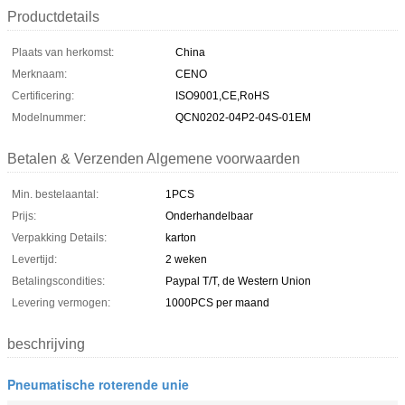
Productdetails
Plaats van herkomst:
China
Merknaam:
CENO
Certificering:
ISO9001,CE,RoHS
Modelnummer:
QCN0202-04P2-04S-01EM
Betalen & Verzenden Algemene voorwaarden
Min. bestelaantal:
1PCS
Prijs:
Onderhandelbaar
Verpakking Details:
karton
Levertijd:
2 weken
Betalingscondities:
Paypal T/T, de Western Union
Levering vermogen:
1000PCS per maand
beschrijving
Pneumatische roterende unie