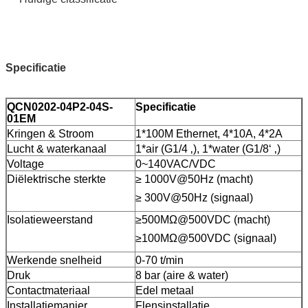
Specificatie
QCN0202-04P2-04S-
Specificatie
01EM
Kringen & Stroom
1*100M Ethernet, 4*10A, 4*2A
Lucht & waterkanaal
1*air (G1/4 ‚), 1*water (G1/8‘ ‚)
Voltage
0~140VAC/VDC
Diëlektrische sterkte
≥ 1000V@50Hz (macht)
≥ 300V@50Hz (signaal)
Isolatieweerstand
≥500MΩ@500VDC (macht)
≥100MΩ@500VDC (signaal)
Werkende snelheid
0-70 t/min
Druk
8 bar (aire & water)
Contactmateriaal
Edel metaal
Installatiemanier
Flensinstallatie