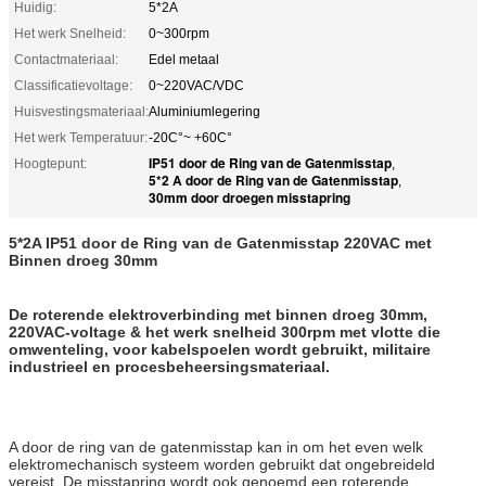
Huidig:
5*2A
Het werk Snelheid:
0~300rpm
Contactmateriaal:
Edel metaal
Classificatievoltage:
0~220VAC/VDC
Huisvestingsmateriaal:
Aluminiumlegering
Het werk Temperatuur:
-20C°~ +60C°
IP51 door de Ring van de Gatenmisstap
Hoogtepunt:
,
5*2 A door de Ring van de Gatenmisstap
,
30mm door droegen misstapring
5*2A IP51 door de Ring van de Gatenmisstap 220VAC met
Binnen droeg 30mm
De roterende elektroverbinding met binnen droeg 30mm,
220VAC-voltage & het werk snelheid 300rpm met vlotte die
omwenteling, voor kabelspoelen wordt gebruikt, militaire
industrieel en procesbeheersingsmateriaal.
A door de ring van de gatenmisstap kan in om het even welk
elektromechanisch systeem worden gebruikt dat ongebreideld
vereist. De misstapring wordt ook genoemd een roterende