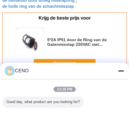
de miniatuur door droeg misstapring
,
de holle ring van de schachtmisstap
Krijg de beste prijs voor
5*2A IP51 door de Ring van de
Gatenmisstap 220VAC met
Binnen droeg 30mm
Doorgaan
CENO
Door de ring van de gatenmisstap
Meer
12:28 PM
Good day, what product are you looking for?
ijf 80mm
Medische
Intelligente
5*2A IP51 door de
Compact
droeg
Machine IP54
250rpm 80mm
Ring van de
door G
rende
door Ring van de
Elektro Roterende
Gatenmisstap
Elektro Ro
nlijke
Gatenmisstap
Gezamenlijke
220VAC met
Verbindi
rte
56mm
220VAC voor
Binnen droeg
12.7mm