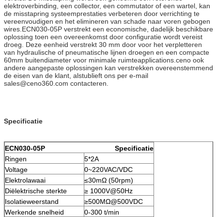
elektroverbinding, een collector, een commutator of een wartel, kan
de misstapring systeemprestaties verbeteren door verrichting te
vereenvoudigen en het elimineren van schade naar voren gebogen
wires.ECN030-05P verstrekt een economische, dadelijk beschikbare
oplossing toen een overeenkomst door configuratie wordt vereist
droeg. Deze eenheid verstrekt 30 mm door voor het verpletteren
van hydraulische of pneumatische lijnen droegen en een compacte
60mm buitendiameter voor minimale ruimteapplications.ceno ook
andere aangepaste oplossingen kan verstrekken overeenstemmend
de eisen van de klant, alstublieft ons per e-mail
sales@ceno360.com contacteren.
Specificatie
ECN030-05P Specificatie
Ringen
5*2A
Voltage
0~220VAC/VDC
Elektrolawaai
≤30mΩ (50rpm)
Diëlektrische sterkte
≥ 1000V@50Hz
Isolatieweerstand
≥500MΩ@500VDC
Werkende snelheid
0-300 t/min