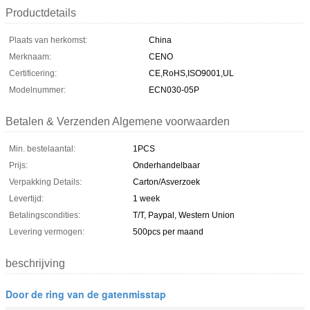
Productdetails
Plaats van herkomst:
China
Merknaam:
CENO
Certificering:
CE,RoHS,ISO9001,UL
Modelnummer:
ECN030-05P
Betalen & Verzenden Algemene voorwaarden
Min. bestelaantal:
1PCS
Prijs:
Onderhandelbaar
Verpakking Details:
Carton/Asverzoek
Levertijd:
1 week
Betalingscondities:
T/T, Paypal, Western Union
Levering vermogen:
500pcs per maand
beschrijving
Door de ring van de gatenmisstap