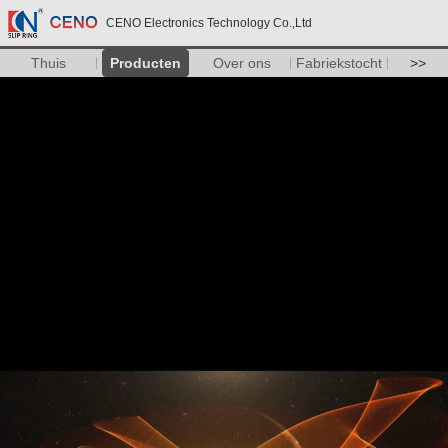
CENO Electronics Technology Co.,Ltd
Thuis
Producten
Over ons
Fabriekstocht
>>