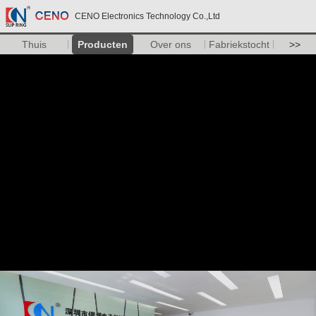
CENO Electronics Technology Co.,Ltd
Thuis
Producten
Over ons
Fabriekstocht
>>