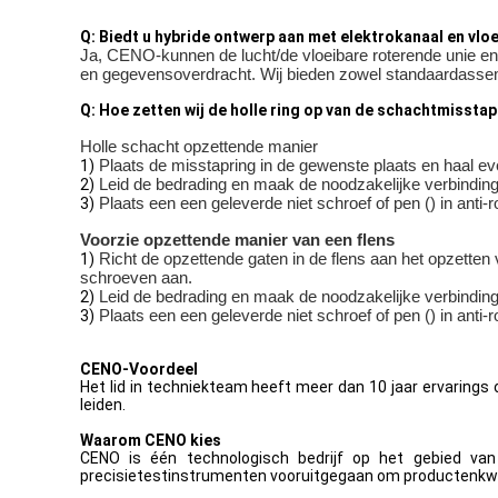
Q: Biedt u hybride ontwerp aan met elektrokanaal en vlo
Ja, CENO-kunnen de lucht/de vloeibare roterende unie en 
en gegevensoverdracht. Wij bieden zowel standaardasse
Q: Hoe zetten wij de holle ring op van de schachtmisst
Holle schacht opzettende manier
Plaats de misstapring in de gewenste plaats en haal ev
1)
Leid de bedrading en maak de noodzakelijke verbindinge
2)
Plaats een een geleverde niet schroef of pen () in anti-ro
3)
Voorzie opzettende manier van een flens
Richt de opzettende gaten in de flens aan het opzetten
1)
schroeven aan.
Leid de bedrading en maak de noodzakelijke verbindinge
2)
Plaats een een geleverde niet schroef of pen () in anti-ro
3)
CENO-Voordeel
Het lid in techniekteam heeft meer dan 10 jaar ervarings 
leiden.
Waarom CENO kies
CENO is één technologisch bedrijf op het gebied van
precisietestinstrumenten vooruitgegaan om productenkwali