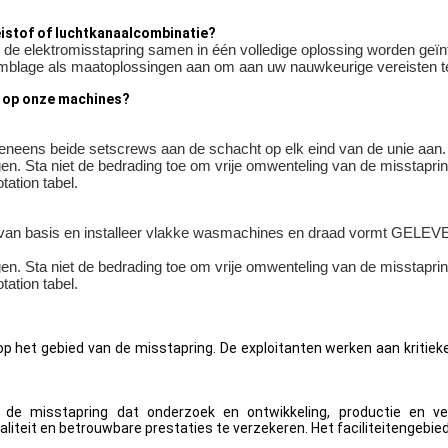
eistof of luchtkanaalcombinatie?
de elektromisstapring samen in één volledige oplossing worden geïnte
mblage als maatoplossingen aan om aan uw nauwkeurige vereisten t
ap op onze machines?
eneens beide setscrews aan de schacht op elk eind van de unie aan.
n. Sta niet de bedrading toe om vrije omwenteling van de misstaprin
tation tabel.
 van basis en installeer vlakke wasmachines en draad vormt GELEVER
n. Sta niet de bedrading toe om vrije omwenteling van de misstaprin
tation tabel.
op het gebied van de misstapring. De exploitanten werken aan kritiek
 de misstapring dat onderzoek en ontwikkeling, productie en v
teit en betrouwbare prestaties te verzekeren. Het faciliteitengebied