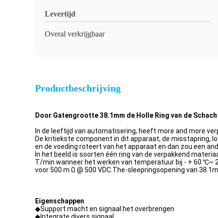
Levertijd
Overal verkrijgbaar
Productbeschrijving
Door Gatengrootte 38.1mm de Holle Ring van de Schach
In de leeftijd van automatisering, heeft more and more ve
De kritiekste component in dit apparaat, de misstapring, 
en de voeding roteert van het apparaat en dan zou een an
In het beeld is soorten één ring van de verpakkend materi
T/min wanneer het werken van temperatuur bij - + 60 ℃~ 20
voor 500 m Ω @ 500 VDC.The-sleepringsopening van 38.1m
Eigenschappen
◆Support macht en signaal het overbrengen
◆Integrate divers signaal