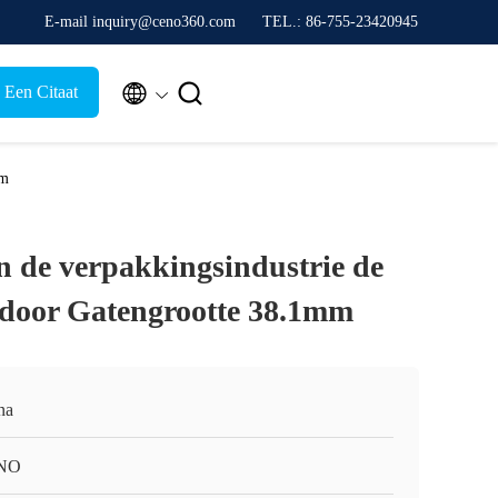
E-mail inquiry@ceno360.com
TEL.: 86-755-23420945


 Een Citaat
mm
n de verpakkingsindustrie de
 door Gatengrootte 38.1mm
na
NO