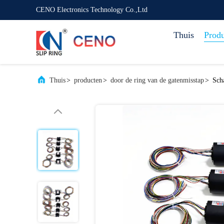
CENO Electronics Technology Co.,Ltd
Thuis
Prod
Thuis
>
producten
>
door de ring van de gatenmisstap
>
Sch