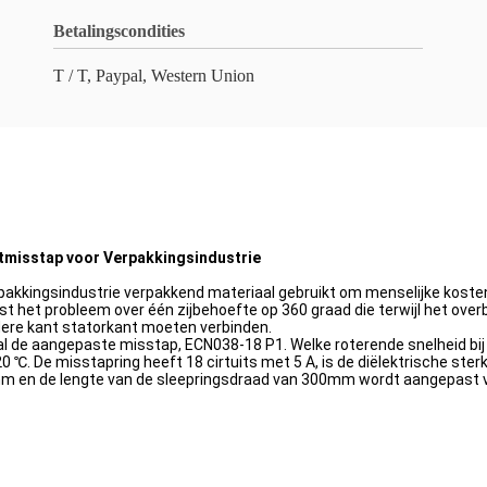
Betalingscondities
T / T, Paypal, Western Union
tmisstap voor Verpakkingsindustrie
rpakkingsindustrie verpakkend materiaal gebruikt om menselijke koste
lost het probleem over één zijbehoefte op 360 graad die terwijl het o
dere kant statorkant moeten verbinden.
aal de aangepaste misstap, ECN038-18 P1. Welke roterende snelheid bij
 ℃. De misstapring heeft 18 cirtuits met 5 A, is de diëlektrische st
m en de lengte van de sleepringsdraad van 300mm wordt aangepast v