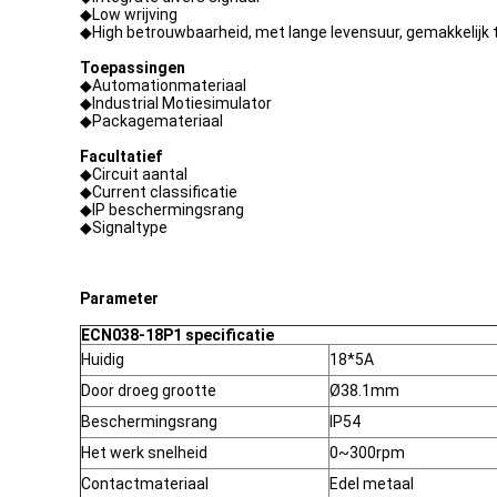
◆Low wrijving
◆High betrouwbaarheid, met lange levensuur, gemakkelijk t
Toepassingen
◆Automationmateriaal
◆Industrial Motiesimulator
◆Packagemateriaal
Facultatief
◆Circuit aantal
◆Current classificatie
◆IP beschermingsrang
◆Signaltype
Parameter
ECN038-18P1 specificatie
Huidig
18*5A
Door droeg grootte
Ø38.1mm
Beschermingsrang
IP54
Het werk snelheid
0~300rpm
Contactmateriaal
Edel metaal