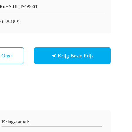
RoHS,UL,ISO9001
038-18P1
t Ons Op
Krijg Beste Prijs
Kringsaantal: