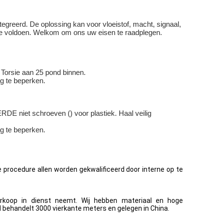
greerd. De oplossing kan voor vloeistof, macht, signaal,
e voldoen. Welkom om ons uw eisen te raadplegen.
 Torsie aan 25 pond binnen.
g te beperken.
DE niet schroeven () voor plastiek. Haal veilig
g te beperken.
e procedure allen worden gekwalificeerd door interne op te
erkoop in dienst neemt. Wij hebben materiaal en hoge
 behandelt 3000 vierkante meters en gelegen in China.