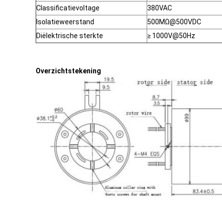
Classificatievoltage
380VAC
Isolatieweerstand
500MΩ@500VDC
Diëlektrische sterkte
≥ 1000V@50Hz
Overzichtstekening