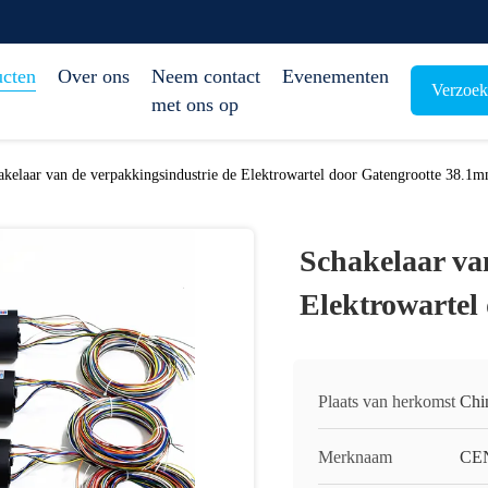
ucten
Over ons
Neem contact
Evenementen
Verzoek
met ons op
akelaar van de verpakkingsindustrie de Elektrowartel door Gatengrootte 38.1
Schakelaar va
Elektrowartel
Plaats van herkomst
Chi
Merknaam
CE