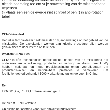
2)
niet de bedrading toe om vrije omwenteling van de misstapring te
beperken.
Plaats een een geleverde niet schroef of pen () in anti-rotation
3)
tabel.
CENO-Voordeel
Het lid in techniekteam heeft meer dan 10 jaar ervarings op het gebied van de
misstapring. De exploitanten werken aan kritieke procedure allen worden
gekwalificeerd door interne op te leiden.
Waarom CENO kies
CENO is één technologisch bedrijf op het gebied van de misstapring dat
onderzoek en ontwikkeling, productie en verkoop in dienst neemt. Wij
hebben materiaal en hoge precisietestinstrumenten vooruitgegaan om
productenkwaliteit en betrouwbare prestaties te verzekeren. Het
faciliteitengebied behandelt 3000 vierkante meters en gelegen in China.
Eer
ISO9001, Ce, RoHS, Explosiebestendige UL,
De dienst CENO verstrekt
Oplossing het offerring voor 360° omwentelingssysteem.