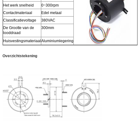
Het werk snelheid
0~300rpm
Contactmateriaal
Edel metaal
Classificatievoltage
380VAC
De Grootte van de
300mm
looddraad
Huisvestingsmateriaal
Aluminiumlegering
Overzichtstekening