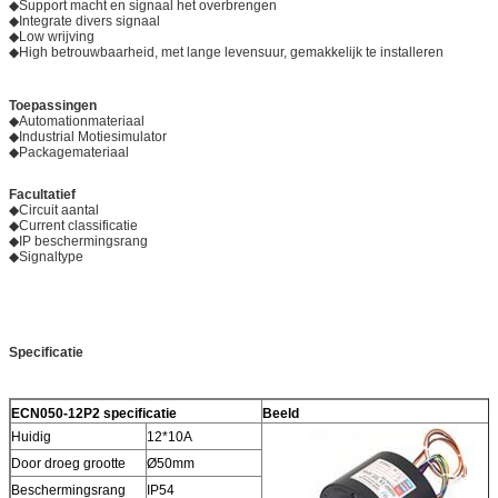
◆Support macht en signaal het overbrengen
◆Integrate divers signaal
◆Low wrijving
◆High betrouwbaarheid, met lange levensuur, gemakkelijk te installeren
Toepassingen
◆Automationmateriaal
◆Industrial Motiesimulator
◆Packagemateriaal
Facultatief
◆Circuit aantal
◆Current classificatie
◆IP beschermingsrang
◆Signaltype
Specificatie
ECN050-12P2 specificatie
Beeld
Huidig
12*10A
Door droeg grootte
Ø50mm
Beschermingsrang
IP54