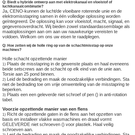
Q: Biedt u hybride ontwerp aan met elektrokanaal en vloeistof of
luchtkanaalcombinatie?
Ja, CENO-kunnen de lucht/de vloeibare roterende unie en de
elektromisstapring samen in één volledige oplossing worden
geïntegreerd. De oplossing kan voor vloeistof, macht, signaal, en
gegevensoverdracht. Wij bieden zowel standaardassemblage als
maatoplossingen aan om aan uw nauwkeurige vereisten te
voldoen. Welkom om ons uw eisen te raadplegen.
Q: Hoe zetten wij de holle ring op van de schachtmisstap op onze
machines?
Holle schacht opzettende manier
Plaats de misstapring in de gewenste plaats en haal eveneens
1)
beide setscrews aan de schacht op elk eind van de unie aan.
Torsie aan 25 pond binnen.
Leid de bedrading en maak de noodzakelijke verbindingen. Sta
2)
niet de bedrading toe om vrije omwenteling van de misstapring te
beperken.
Plaats een een geleverde niet schroef of pen () in anti-rotation
3)
tabel.
Voorzie opzettende manier van een flens
Richt de opzettende gaten in de flens aan het opzetten van
1)
basis en installeer vlakke wasmachines en draad vormt
GELEVERDE niet schroeven () voor plastiek. Haal veilig
schroeven aan.
Leid de bedrading en maak de noodzakelijke verbindingen. Sta