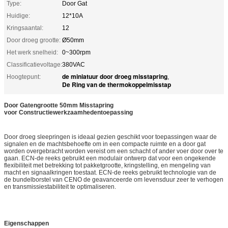
Type:
Door Gat
Huidige:
12*10A
Kringsaantal:
12
Door droeg grootte:
Ø50mm
Het werk snelheid:
0~300rpm
Classificatievoltage:
380VAC
de miniatuur door droeg misstapring
Hoogtepunt:
,
De Ring van de thermokoppelmisstap
Door Gatengrootte 50mm Misstapring
voor Constructiewerkzaamhedentoepassing
Door droeg sleepringen is ideaal gezien geschikt voor toepassingen waar de
signalen en de machtsbehoefte om in een compacte ruimte en a door gat
worden overgebracht worden vereist om een schacht of ander voer door over te
gaan. ECN-de reeks gebruikt een modulair ontwerp dat voor een ongekende
flexibiliteit met betrekking tot pakketgrootte, kringstelling, en mengeling van
macht en signaalkringen toestaat. ECN-de reeks gebruikt technologie van de
de bundelborstel van CENO de geavanceerde om levensduur zeer te verhogen
en transmissiestabiliteit te optimaliseren.
Eigenschappen