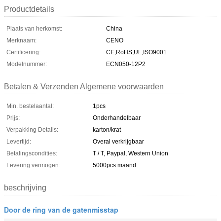
Productdetails
Plaats van herkomst:
China
Merknaam:
CENO
Certificering:
CE,RoHS,UL,ISO9001
Modelnummer:
ECN050-12P2
Betalen & Verzenden Algemene voorwaarden
Min. bestelaantal:
1pcs
Prijs:
Onderhandelbaar
Verpakking Details:
karton/krat
Levertijd:
Overal verkrijgbaar
Betalingscondities:
T / T, Paypal, Western Union
Levering vermogen:
5000pcs maand
beschrijving
Door de ring van de gatenmisstap