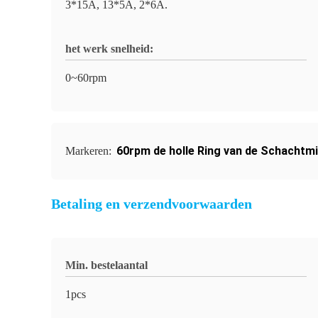
3*15A, 13*5A, 2*6A.
het werk snelheid:
0~60rpm
60rpm de holle Ring van de Schachtm
Markeren:
Betaling en verzendvoorwaarden
Min. bestelaantal
1pcs