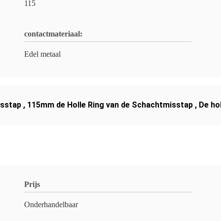
115
contactmateriaal:
Edel metaal
isstap
,
115mm de Holle Ring van de Schachtmisstap
,
De ho
Prijs
Onderhandelbaar