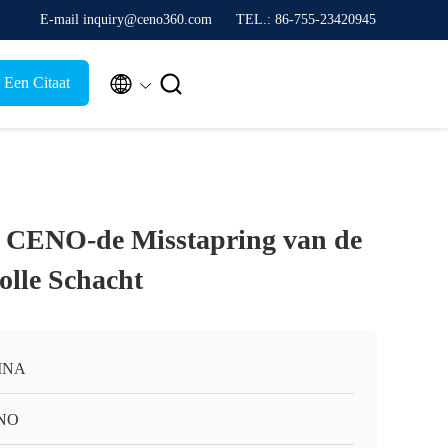
E-mail inquiry@ceno360.com
TEL.: 86-755-23420945


 Een Citaat
CENO-de Misstapring van de
olle Schacht
INA
NO