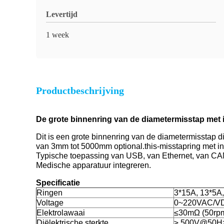
Levertijd
1 week
Productbeschrijving
De grote binnenring van de diametermisstap met 
Dit is een grote binnenring van de diametermisstap 
van 3mm tot 5000mm optional.this-misstapring met inb
Typische toepassing van USB, van Ethernet, van CAN
Medische apparatuur integreren.
Specificatie
Ringen
3*15A, 13*5A
Voltage
0~220VAC/V
Elektrolawaai
≤30mΩ (50rp
Diëlektrische sterkte
≥ 500V@50H