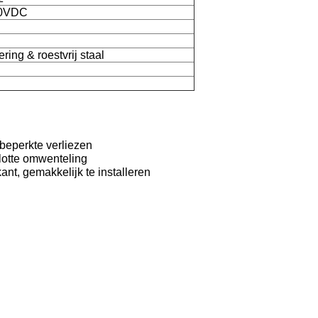
0VDC
ing & roestvrij staal
beperkte verliezen
vlotte omwenteling
kant, gemakkelijk te installeren