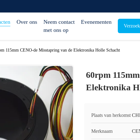
ucten
Over ons
Neem contact
Evenementen
Verzoek
met ons op
pm 115mm CENO-de Misstapring van de Elektronika Holle Schacht
60rpm 115mm 
Elektronika H
Plaats van herkomst
CH
Merknaam
CE