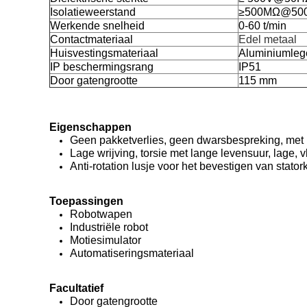
Isolatieweerstand
≥500MΩ@50
Werkende snelheid
0-60 t/min
Contactmateriaal
Edel metaal
Huisvestingsmateriaal
Aluminiumleger
IP beschermingsrang
IP51
Door gatengrootte
115 mm
Eigenschappen
Geen pakketverlies, geen dwarsbespreking, met 
Lage wrijving, torsie met lange levensuur, lage, 
Anti-rotation lusje voor het bevestigen van stator
Toepassingen
Robotwapen
Industriële robot
Motiesimulator
Automatiseringsmateriaal
Facultatief
Door gatengrootte