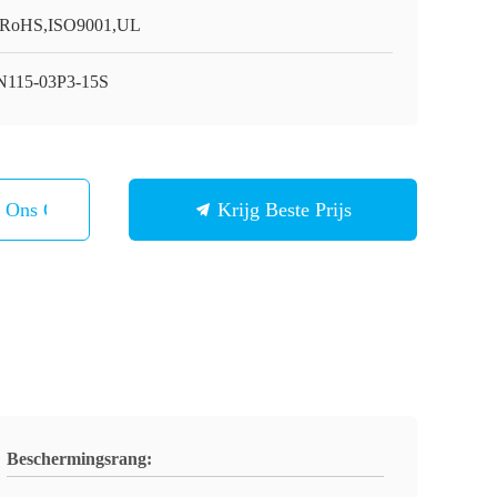
RoHS,ISO9001,UL
115-03P3-15S
t Ons Op
Krijg Beste Prijs
Beschermingsrang: