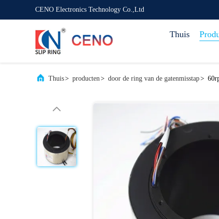
CENO Electronics Technology Co.,Ltd
Thuis
Prod
Thuis
>
producten
>
door de ring van de gatenmisstap
>
60r