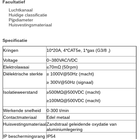
Facultatief
Luchtkanaal
Huidige classificatie
Pijpdiameter
Huisvestingsmateriaal
Specificatie
Kringen
10*20A, 4*CAT5e, 1*gas (G3/8 ‚)
Voltage
0~380VAC/VDC
Elektrolawaai
≤70mΩ (50rpm)
Diëlektrische sterkte
≥ 1000V@50Hz (macht)
≥ 300V@50Hz (signaal)
Isolatieweerstand
≥500MΩ@500VDC (macht)
≥100MΩ@500VDC (macht)
Werkende snelheid
0-300 t/min
Contactmateriaal
Edel metaal
Huisvestingsmateriaal
Zandstraal geleidende oxydatie van
aluminiumlegering
IP beschermingsrang
IP54