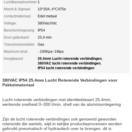
Luchtkanaalnummer:
1
Macht & Signaal:
10*20A, 4*CAT5e
contactmateriaal:
Edel metaal
Voltage:
380Vac/Vdc
Beschermingsrang:
IP54
Door gatenkant:
25,4 mm
Transmissiemiddel:
Gas
Maximum druk:
- 100Kpa~1Mpa
25.4mm Lucht roterende verbindingen
Hoogtepunt:
,
380VAC lucht roterende verbindingen
,
IP54 lucht roterende verbindingen
380VAC IP54 25.4mm Lucht Roterende Verbindingen voor
Pakketmateriaal
Lucht roterende verbindingen met identiteitskaart 25.4mm,
werkende snelheid 0~300 t/min, shell van de aluminiumlegering
Zijn de lucht roterende verbindingen ook genoemd geworden
roterende die wartels, wijd in talrijke productieprocessen worden
gebruikt pneumatisch of hydraulisch over te brengen. dit is