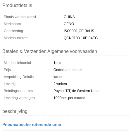
Productdetails
Plaats van herkomst:
CHINA
Merknaam:
CENO
Certificering:
ISO9001,CE,RoHS
Modelnummer:
QCN0103-10P-04EG.
Betalen & Verzenden Algemene voorwaarden
Min. bestelaantal:
1pcs
Prijs:
Onderhandelbaar
Verpakking Details:
karton
Levertijd:
2 weken
Betalingscondities:
Paypal T/T, de Western Union
Levering vermogen:
1000pcs per maand
beschrijving
Pneumatische roterende unie