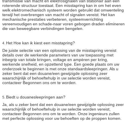
transmissie van macht en elektrosignalen van stationair aan een
roterende structuur toestaat. Een misstapring kan in om het even
welk elektromechanisch systeem worden gebruikt dat omwenteling
terwijl het overbrengen van macht of signalen vereist. Het kan
mechanische prestaties verbeteren, systeemverrichting
vereenvoudigen en schade-naar voren gebogen draden elimineren
die van beweegbare verbindingen bengelen.
Het Hoe kan ik kiest een misstapring?
4.
De juiste selectie van een oplossing van de misstapring vereist
details over de werkende parameters van uw toepassing met
inbegrip van totale kringen, voltage en ampèren per kring,
werkende snelheid, en opzettend type. Een goede plaats om uw
onderzoek te beginnen is met onze standaardsleepringen. Als u
zeker bent dat een douane/een gewijzigde oplossing zeer
waarschijnlijk of behoeftehulp in uw selectie worden vereist,
contacteer Begonnen ons om te worden.
Biedt u douanesleepringen aan?
5.
Ja, als u zeker bent dat een douane/een gewijzigde oplossing zeer
waarschijnlijk of behoeftehulp in uw selectie worden vereist,
contacteer Begonnen ons om te worden. Onze ingenieurs zullen
met perfecte oplossing voor uw behoeften op de proppen komen.